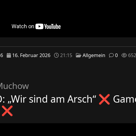
36
16. Februar 2026
21:15
Allgemein
0
65
 Muchow
: „Wir sind am Arsch“ ❌ Gam
r ❌