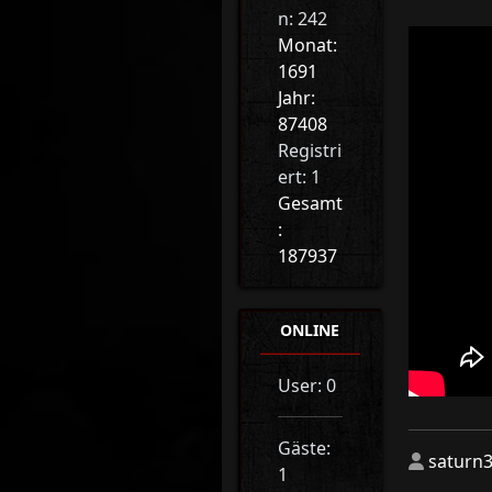
n: 242
Monat:
1691
Jahr:
87408
Registri
ert: 1
Gesamt
:
187937
ONLINE
User: 0
Gäste:
saturn
1