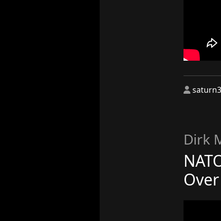
saturn
Dirk
NATO
Ove