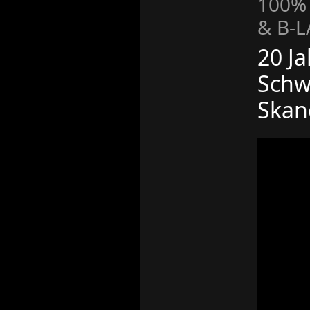
100%
& B-
20 Ja
Schw
Skan