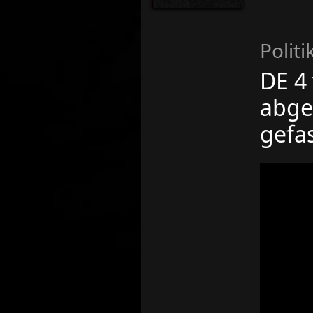
Politi
DE 4
abge
gefas