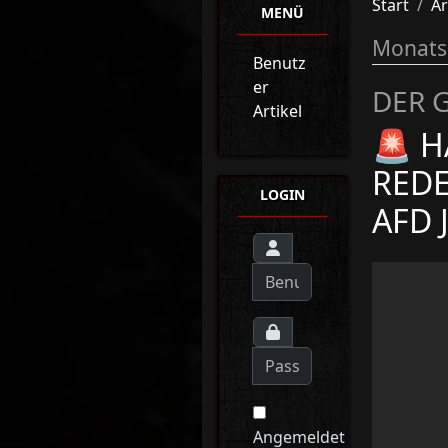
Start
Ar
MENÜ
Monats
Benutz
er
DER 
Artikel
🚨 H
REDE
LOGIN
AFD 
Angemeldet