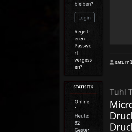
bleiben?
Login
Registri
eren
Passwo
rt
vergess
saturn
en?
STATISTIK
Tuhl 
Micro
Online:
1
Druc
Heute:
82
Druc
Gester