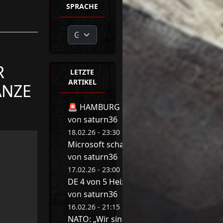
SPRACHE
R
LETZTE
ARTIKEL
ANZE
🚨 HAMBURG BEBT! 🚨 MIT DIESER REDE 
von
saturn36
18.02.26 - 23:30 Uhr
Microsoft schaltet jetzt Millionen Druck
von
saturn36
17.02.26 - 23:00 Uhr
DE 4 von 5 Heizungen werden abgeschalte
von
saturn36
16.02.26 - 21:15 Uhr
NATO: „Wir sind am Arsch“ ❌ Game Ove