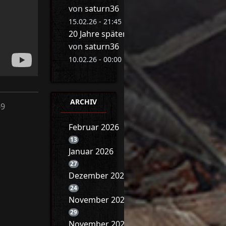
von
saturn36
15.02.26 - 21:45 Uhr
20 Jahre später: Eva Herman bricht ihr 
von
saturn36
10.02.26 - 00:00 Uhr
ARCHIV
69
Februar 2026
13
Januar 2026
27
Dezember 2025
24
November 2025
29
November 2025