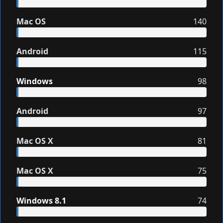
Mac OS
140
Android
115
Windows
98
Android
97
Mac OS X
81
Mac OS X
75
Windows 8.1
74