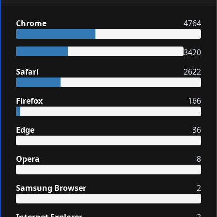
Chrome
4764
3420
Safari
2622
Firefox
166
Edge
36
Opera
8
Samsung Browser
2